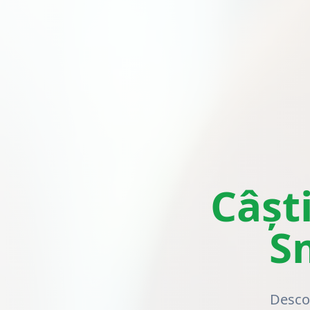
Câșt
S
Descop