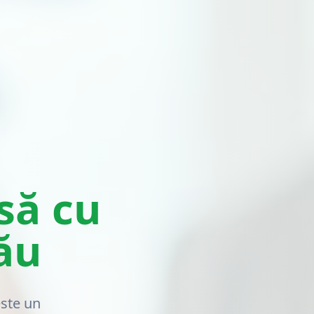
să cu
ău
este un